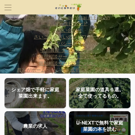
The Profile of Saikou Yasai in English
あいな 進行ボード
お問い合わせ
さいこうやさいのプロフィール
プライバシーポリシー
中川農産 ダッシュボード
個別相談サービスについて
個別相談サービスについて
農家がホームページを作成するとどうなるか？
シェア畑で手軽に家庭
家庭菜園の道具６選。
菜園出来ます。
全て使ってるもの。
U-NEXTで無料で家庭
農業の求人
菜園の本を読む