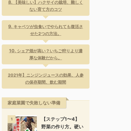
【美味しい】ハクサイの栽培、難しく
ない育て方のコツ
キャベツが虫食いでやられても復活さ
せた2つの方法。
シェア畑が高い？いちご狩りより濃
厚な体験だから。
2021年】ニンジンジュースの効果、人参
の保存期間、飲む期間
家庭菜園で失敗しない準備
【ステップ1〜4】
1
野菜の作り方。硬い