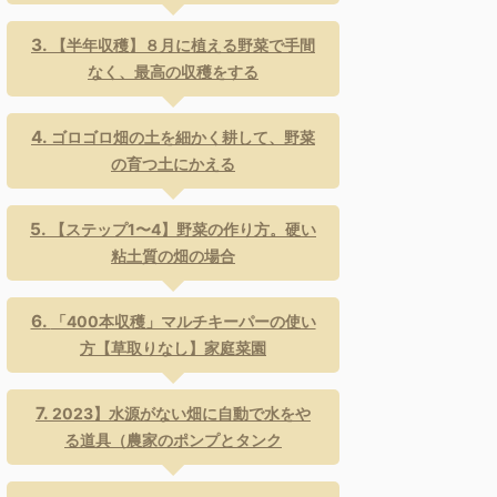
【半年収穫】８月に植える野菜で手間
なく、最高の収穫をする
ゴロゴロ畑の土を細かく耕して、野菜
の育つ土にかえる
【ステップ1〜4】野菜の作り方。硬い
粘土質の畑の場合
「400本収穫」マルチキーパーの使い
方【草取りなし】家庭菜園
2023】水源がない畑に自動で水をや
る道具（農家のポンプとタンク