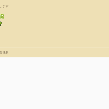
します
農機具