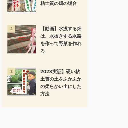
粘土質の畑の場合
【動画】水没する畑
2
は、水抜きする水路
を作って野菜を作れ
る
2023実証】硬い粘
3
土質の土をふかふか
の柔らかい土にした
方法