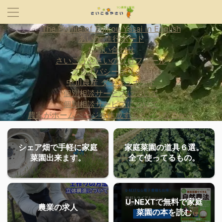
The Profile of Saikou Yasai in English
あいな 進行ボード
お問い合わせ
さいこうやさいのプロフィール
プライバシーポリシー
中川農産 ダッシュボード
個別相談サービスについて
個別相談サービスについて
農家がホームページを作成するとどうなるか？
シェア畑で手軽に家庭
家庭菜園の道具６選。
菜園出来ます。
全て使ってるもの。
U-NEXTで無料で家庭
農業の求人
菜園の本を読む