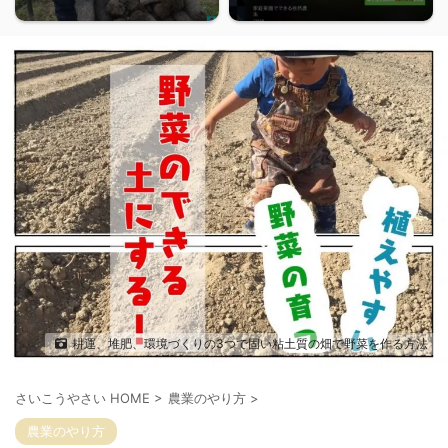
耕運、堆肥、環境づくりの3つで固い粘土質の畑で野菜を作る方法
さいこうやさい HOME
>
農業のやり方
>
農業のやり方