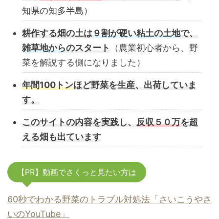
知県の知多半島）
耕作する畑の土は
９割が硬い粘土の土地
で、
雑草地から
のスタート
（農業初心者から、野
菜を解説する側になりました）
年間100トン
ほど野菜を生産、出荷していま
す。
このサイトの内容を実践し、
反収５０万
を超
える畑も出ています
【PR】動画でさくっと見たい方は
60秒でわかる野菜のトラブル対処法「さいこうやさ
いのYouTube」