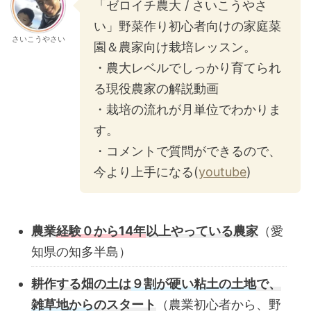
「ゼロイチ農大 / さいこうやさ
い」野菜作り初心者向けの家庭菜
さいこうやさい
園＆農家向け栽培レッスン。
・農大レベルでしっかり育てられ
る現役農家の解説動画
・栽培の流れが月単位でわかりま
す。
・コメントで質問ができるので、
今より上手になる(
youtube
)
農業
経験０から14年
以上やっている農家
（愛
知県の知多半島）
耕作する畑の土は
９割が硬い粘土の土地
で、
雑草地から
のスタート
（農業初心者から、野