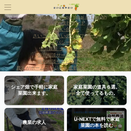
The Profile of Saikou Yasai in English
あいな 進行ボード
お問い合わせ
さいこうやさいのプロフィール
プライバシーポリシー
中川農産 ダッシュボード
個別相談サービスについて
個別相談サービスについて
農家がホームページを作成するとどうなるか？
シェア畑で手軽に家庭
家庭菜園の道具６選。
菜園出来ます。
全て使ってるもの。
U-NEXTで無料で家庭
農業の求人
菜園の本を読む