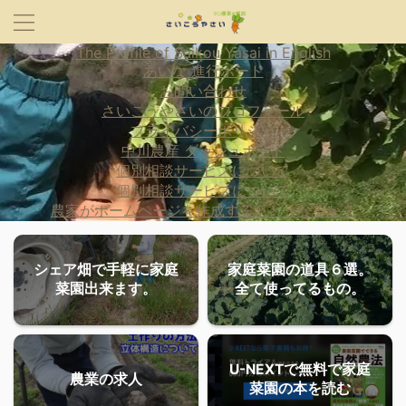
The Profile of Saikou Yasai in English
あいな 進行ボード
お問い合わせ
さいこうやさいのプロフィール
プライバシーポリシー
中川農産 ダッシュボード
個別相談サービスについて
個別相談サービスについて
農家がホームページを作成するとどうなるか？
シェア畑で手軽に家庭
家庭菜園の道具６選。
菜園出来ます。
全て使ってるもの。
U-NEXTで無料で家庭
農業の求人
菜園の本を読む