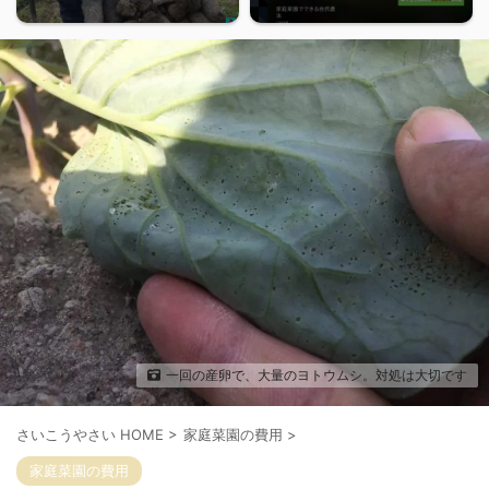
一回の産卵で、大量のヨトウムシ。対処は大切です
さいこうやさい HOME
>
家庭菜園の費用
>
家庭菜園の費用