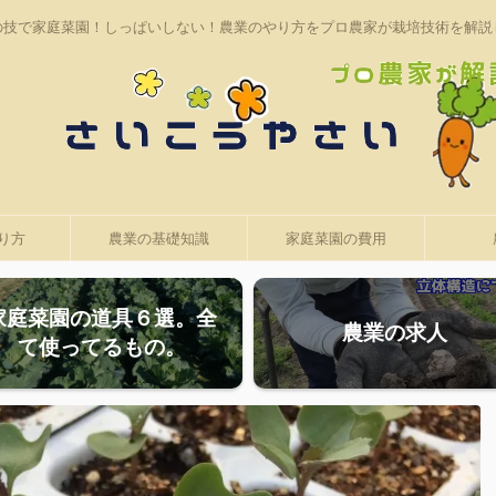
の技で家庭菜園！しっぱいしない！農業のやり方をプロ農家が栽培技術を解説
り方
農業の基礎知識
家庭菜園の費用
家庭菜園の道具６選。全
農業の求人
て使ってるもの。