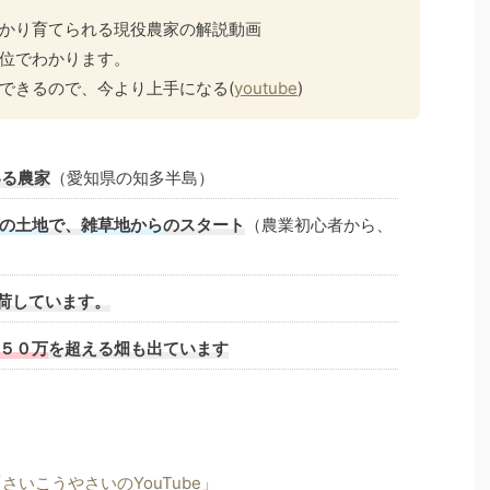
かり育てられる現役農家の解説動画
位でわかります。
できるので、今より上手になる(
youtube
)
いる農家
（愛知県の知多半島）
の土地
で、
雑草地から
のスタート
（農業初心者から、
荷しています。
５０万
を超える畑も出ています
いこうやさいのYouTube」