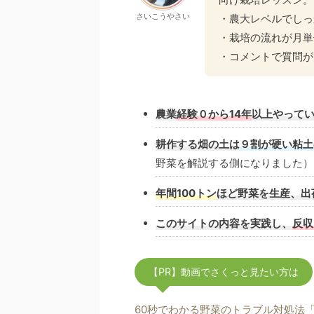
さいこうやさい
・農大レベルでしっ
・栽培の流れが月単
・コメントで質問が
農業
経験０から14年
以上やって
耕作する畑の土は
９割が硬い粘土
野菜を解説する側になりました）
年間100トン
ほど野菜を生産、出
このサイトの内容を実践し、
反収
【PR】動画でさくっと見たい方は
60秒でわかる野菜のトラブル対処法「さ