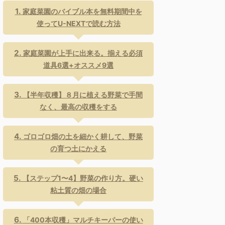
家庭菜園のバイブル本を無料期間中を
使ってU-NEXTで読む方法
家庭菜園が上手に出来る。揃える必須
道具6選+オススメ9選
【半年収穫】８月に植える野菜で手間
なく、最高の収穫をする
ゴロゴロ畑の土を細かく耕して、野菜
の育つ土にかえる
【ステップ1〜4】野菜の作り方。硬い
粘土質の畑の場合
「400本収穫」マルチキーパーの使い