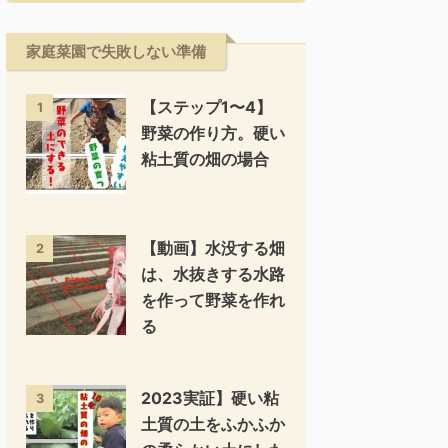
家庭菜園で失敗しない準備
【ステップ1〜4】
1
野菜の作り方。硬い
粘土質の畑の場合
【動画】水没する畑
2
は、水抜きする水路
を作って野菜を作れ
る
2023実証】硬い粘
3
土質の土をふかふか