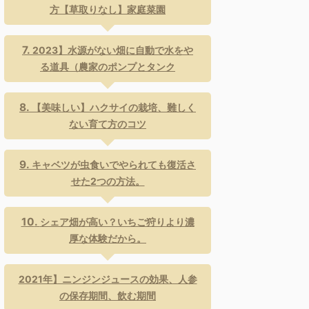
方【草取りなし】家庭菜園
2023】水源がない畑に自動で水をや
る道具（農家のポンプとタンク
【美味しい】ハクサイの栽培、難しく
ない育て方のコツ
キャベツが虫食いでやられても復活さ
せた2つの方法。
シェア畑が高い？いちご狩りより濃
厚な体験だから。
2021年】ニンジンジュースの効果、人参
の保存期間、飲む期間