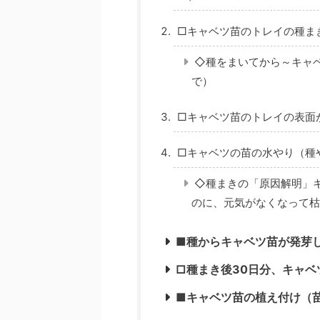
□キャベツ苗のトレイの種ま
◇種をまいてから～キャ
で）
□キャベツ苗のトレイの表面
□キャベツの苗の水やり（種
◇種まきの「原因解明」
のに、元気がなくなって枯
■種からキャベツ苗が発芽
□種まき後30日分、キャ
■キャベツ苗の植え付け（