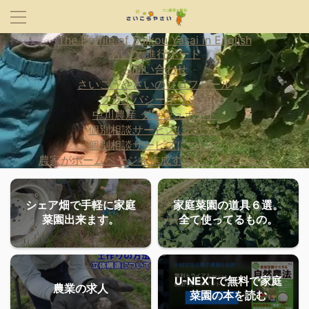
The Profile of Saikou Yasai in English
あいな 進行ボード
お問い合わせ
さいこうやさいのプロフィール
プライバシーポリシー
中川農産 ダッシュボード
個別相談サービスについて
個別相談サービスについて
農家がホームページを作成するとどうなるか？
シェア畑で手軽に家庭
家庭菜園の道具６選。
菜園出来ます。
全て使ってるもの。
U-NEXTで無料で家庭
農業の求人
菜園の本を読む