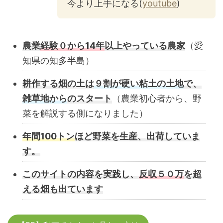
今より上手になる(
youtube
)
農業
経験０から14年
以上やっている農家
（愛
知県の知多半島）
耕作する畑の土は
９割が硬い粘土の土地
で、
雑草地から
のスタート
（農業初心者から、野
菜を解説する側になりました）
年間100トン
ほど野菜を生産、出荷していま
す。
このサイトの内容を実践し、
反収５０万
を超
える畑も出ています