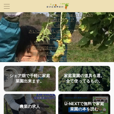
The Profile of Saikou Yasai in English
あいな 進行ボード
お問い合わせ
さいこうやさいのプロフィール
プライバシーポリシー
中川農産 ダッシュボード
個別相談サービスについて
個別相談サービスについて
農家がホームページを作成するとどうなるか？
シェア畑で手軽に家庭
家庭菜園の道具６選。
菜園出来ます。
全て使ってるもの。
U-NEXTで無料で家庭
農業の求人
菜園の本を読む