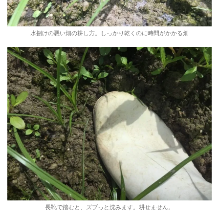
水捌けの悪い畑の耕し方。しっかり乾くのに時間がかかる畑
長靴で踏むと、ズブっと沈みます。耕せません。