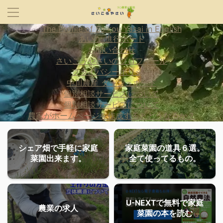
The Profile of Saikou Yasai in English
あいな 進行ボード
お問い合わせ
さいこうやさいのプロフィール
プライバシーポリシー
中川農産 ダッシュボード
個別相談サービスについて
個別相談サービスについて
農家がホームページを作成するとどうなるか？
シェア畑で手軽に家庭
家庭菜園の道具６選。
菜園出来ます。
全て使ってるもの。
U-NEXTで無料で家庭
農業の求人
菜園の本を読む