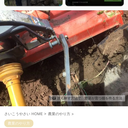
浅く耕す方法で、野菜が育つ畑を作る方法
さいこうやさい HOME
>
農業のやり方
>
農業のやり方